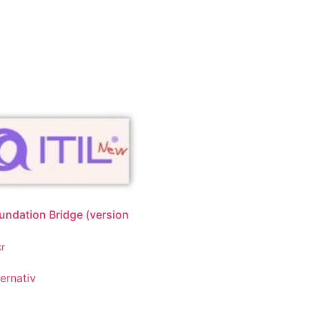
Kurser
Övriga Tjänster
Aktuellt
Om oss
oundation Bridge (version
kr
ternativ