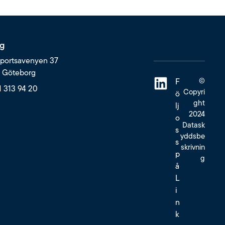
g
portsavenyen 37
6 Göteborg
©
F
1 313 94 20
Copyri
ö
ght
lj
2024
o
Datask
s
yddsbe
s
skrivnin
p
g
å
L
i
n
k