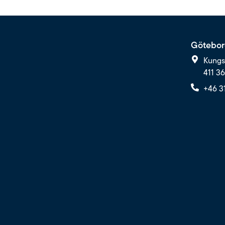
Götebor
Kungs
411 3
+46 3