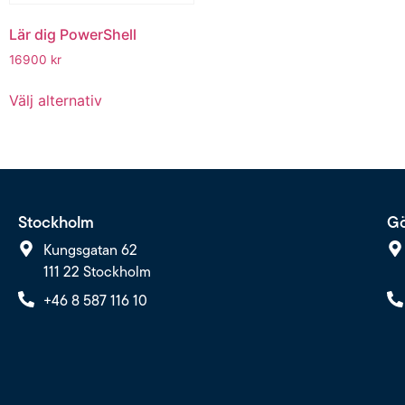
Lär dig PowerShell
16900
kr
Välj alternativ
Stockholm
Gö
Kungsgatan 62
111 22 Stockholm
+46 8 587 116 10