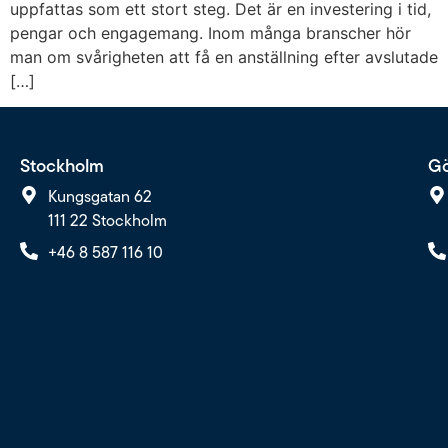
uppfattas som ett stort steg. Det är en investering i tid,
pengar och engagemang. Inom många branscher hör
man om svårigheten att få en anställning efter avslutade
[…]
Stockholm
Gö
Kungsgatan 62
111 22 Stockholm
+46 8 587 116 10