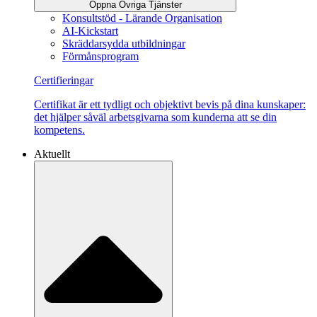
Öppna Övriga Tjänster
Konsultstöd - Lärande Organisation
AI-Kickstart
Skräddarsydda utbildningar
Förmånsprogram
Certifieringar
Certifikat är ett tydligt och objektivt bevis på dina kunskaper:
det hjälper såväl arbetsgivarna som kunderna att se din
kompetens.
Aktuellt