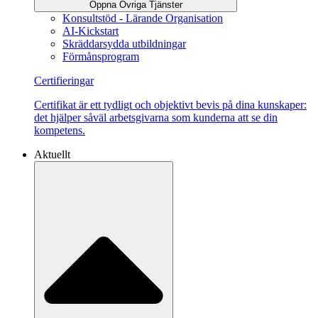
Öppna Övriga Tjänster
Konsultstöd - Lärande Organisation
AI-Kickstart
Skräddarsydda utbildningar
Förmånsprogram
Certifieringar
Certifikat är ett tydligt och objektivt bevis på dina kunskaper:
det hjälper såväl arbetsgivarna som kunderna att se din
kompetens.
Aktuellt