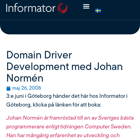
Domain Driver
Development med Johan
Normén
maj 26, 2008
3:e juni i Göteborg händer det här hos Informator i
Göteborg, klicka på länken för att boka:
Johan Normén är framröstad till en av Sveriges bästa
programmerare enligt tidningen Computer Sweden.
Han har mångårig erfarenhet av utveckling och