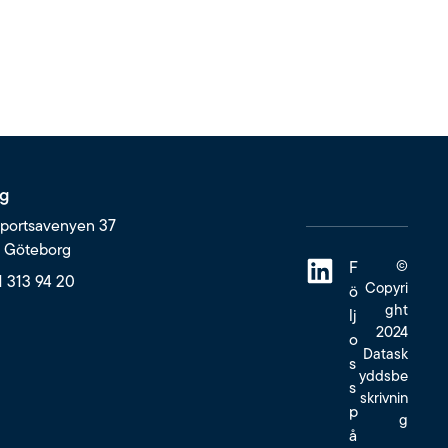
g
portsavenyen 37
6 Göteborg
©
F
1 313 94 20
Copyri
ö
ght
lj
2024
o
Datask
s
yddsbe
s
skrivnin
p
g
å