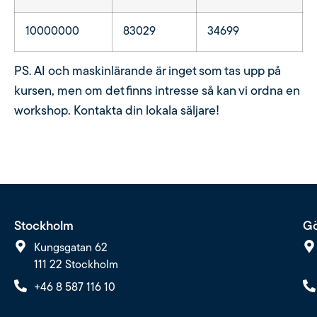
10000000
83029
34699
PS. AI och maskinlärande är inget som tas upp på
kursen, men om det finns intresse så kan vi ordna en
workshop. Kontakta din lokala säljare!
Stockholm
Gö
Kungsgatan 62
111 22 Stockholm
+46 8 587 116 10