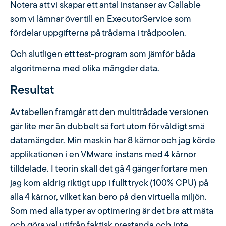
Notera att vi skapar ett antal instanser av Callable
som vi lämnar över till en ExecutorService som
fördelar uppgifterna på trådarna i trådpoolen.
Och slutligen ett test-program som jämför båda
algoritmerna med olika mängder data.
Resultat
Av tabellen framgår att den multitrådade versionen
går lite mer än dubbelt så fort utom för väldigt små
datamängder. Min maskin har 8 kärnor och jag körde
applikationen i en VMware instans med 4 kärnor
tilldelade. I teorin skall det gå 4 gånger fortare men
jag kom aldrig riktigt upp i fullt tryck (100% CPU) på
alla 4 kärnor, vilket kan bero på den virtuella miljön.
Som med alla typer av optimering är det bra att mäta
och göra val utifrån faktisk prestanda och inte