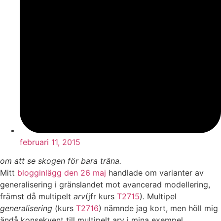
februari 11, 2015
om att se skogen för bara träna.
Mitt
blogginlägg den 26 maj
handlade om varianter av
generalisering i gränslandet mot avancerad modellering,
främst då multipelt
arv
(jfr kurs
T2715
). Multipel
generalisering
(kurs
T2716
) nämnde jag kort, men höll mig
ändå konsekvent till multipelt arv i mina exempel.