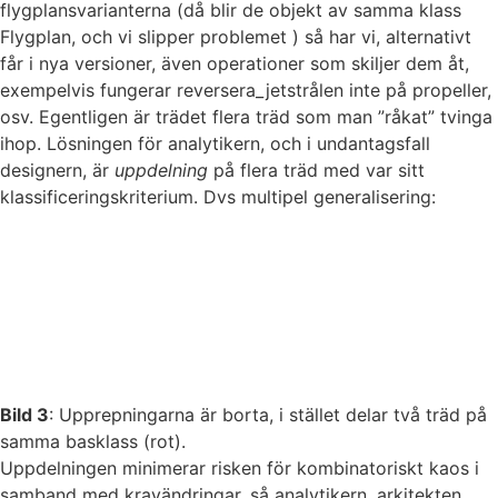
flygplansvarianterna (då blir de objekt av samma klass
Flygplan, och vi slipper problemet ) så har vi, alternativt
får i nya versioner, även operationer som skiljer dem åt,
exempelvis fungerar reversera_jetstrålen inte på propeller,
osv. Egentligen är trädet flera träd som man ”råkat” tvinga
ihop. Lösningen för analytikern, och i undantagsfall
designern, är
uppdelning
på flera träd med var sitt
klassificeringskriterium. Dvs multipel generalisering:
Bild 3
: Upprepningarna är borta, i stället delar två träd på
samma basklass (rot).
Uppdelningen minimerar risken för kombinatoriskt kaos i
samband med kravändringar, så analytikern, arkitekten,