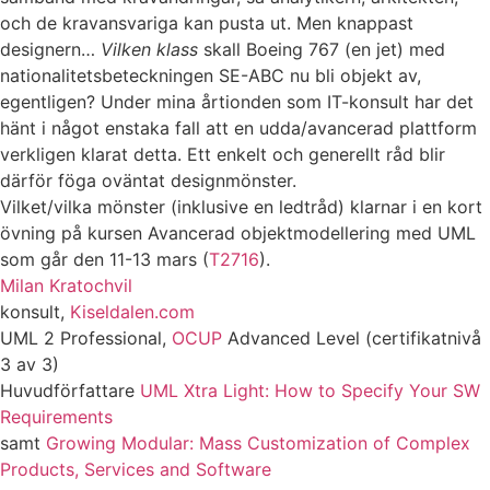
och de kravansvariga kan pusta ut. Men knappast
designern…
Vilken klass
skall Boeing 767 (en jet) med
nationalitetsbeteckningen SE-ABC nu bli objekt av,
egentligen? Under mina årtionden som IT-konsult har det
hänt i något enstaka fall att en udda/avancerad plattform
verkligen klarat detta. Ett enkelt och generellt råd blir
därför föga oväntat designmönster.
Vilket/vilka mönster (inklusive en ledtråd) klarnar i en kort
övning på kursen Avancerad objektmodellering med UML
som går den 11-13 mars (
T2716
).
Milan Kratochvil
konsult,
Kiseldalen.com
UML 2 Professional,
OCUP
Advanced Level (certifikatnivå
3 av 3)
Huvudförfattare
UML Xtra Light: How to Specify Your SW
Requirements
samt
Growing Modular: Mass Customization of Complex
Products, Services and Software