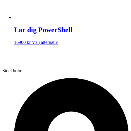
Lär dig PowerShell
Den
16900
kr
Välj alternativ
här
produkten
har
flera
varianter.
Stockholm
De
olika
alternativen
kan
väljas
på
produktsidan