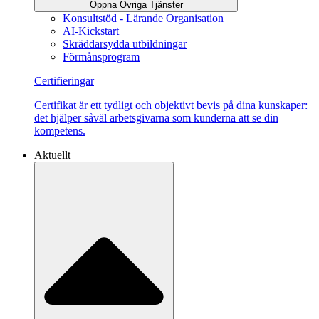
Öppna Övriga Tjänster
Konsultstöd - Lärande Organisation
AI-Kickstart
Skräddarsydda utbildningar
Förmånsprogram
Certifieringar
Certifikat är ett tydligt och objektivt bevis på dina kunskaper:
det hjälper såväl arbetsgivarna som kunderna att se din
kompetens.
Aktuellt