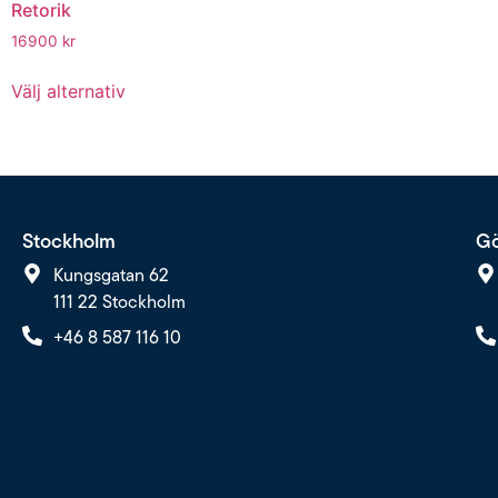
Retorik
16900
kr
Välj alternativ
Stockholm
Gö
Kungsgatan 62
111 22 Stockholm
+46 8 587 116 10