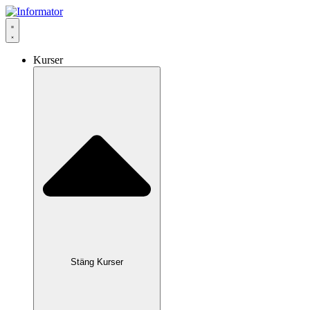
Hoppa
till
innehåll
Kurser
Stäng Kurser