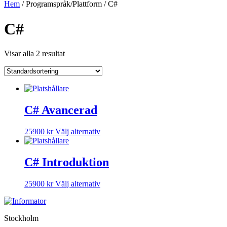
Hem
/ Programspråk/Plattform / C#
C#
Visar alla 2 resultat
C# Avancerad
Den
25900
kr
Välj alternativ
här
produkten
har
C# Introduktion
flera
varianter.
Den
25900
kr
Välj alternativ
De
här
olika
produkten
alternativen
har
kan
Stockholm
flera
väljas