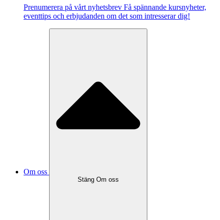
Pre­nu­me­re­ra på vårt ny­hets­brev Få spännande kursnyheter,
eventtips och erbjudanden om det som intresserar dig!
Om oss
Stäng Om oss