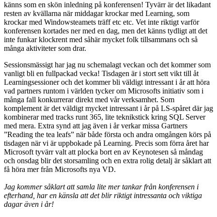
känns som en skön inledning på konferensen! Tyvärr är det likadant
resten av kvällarna när middagar krockar med Learning, som
krockar med Windowsteamets träff etc etc. Vet inte riktigt varför
konferensen kortades ner med en dag, men det känns tydligt att det
inte funkar klockrent med såhär mycket folk tillsammans och så
många aktiviteter som drar.
Sessionsmässigt har jag nu schemalagt veckan och det kommer som
vanligt bli en fullpackad vecka! Tisdagen är i stort sett vikt till åt
Learningsessioner och det kommer bli väldigt intressant i år att höra
vad partners runtom i världen tycker om Microsofts initiativ som i
många fall konkurrerar direkt med vår verksamhet. Som
komplement är det väldigt mycket intressant i år på LS-spåret där jag
kombinerar med tracks runt 365, lite teknikstick kring SQL Server
med mera. Extra synd att jag även i år verkar missa Gartners
”Reading the tea leafs” när både första och andra omgången körs på
tisdagen när vi är uppbokade på Learning. Precis som förra året har
Microsoft tyvärr valt att plocka bort en av Keynotesen så måndag
och onsdag blir det storsamling och en extra rolig detalj är såklart att
få höra mer från Microsofts nya VD.
Jag kommer såklart att samla lite mer tankar från konferensen i
efterhand, har en känsla att det blir riktigt intressanta och viktiga
dagar även i år!