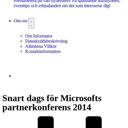
Pre­nu­me­re­ra på vårt ny­hets­brev Få spännande kursnyheter,
eventtips och erbjudanden om det som intresserar dig!
Om oss
Om Informator
Dataskyddsbeskrivning
Allmänna Villkor
Kontaktinformation
Snart dags för Microsofts
partnerkonferens 2014