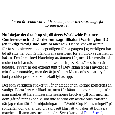
för ett år sedan var vi i Houston, nu är det snart dags för
Washington D.C
Nu börjar det dra ihop sig till årets Worldwide Partner
Conference och i år är det som sagt tillbaka i Washington D.C
(en riktigt trevlig stad som besökare!).
Denna veckan är min
första semestervecka och egentligen första gången jag verkligen har
tid att sitta ner och gå igenom alla sessioner för att plocka russinen ur
kakan. Det är en bred blandning av ämnen i år, men klar tonvikt på
molnet och i år nästan än mer ”Leadership & Sales” sessioner än
tidigare. Tyvärr är det extremt tunt på Dev-sidan (som i mycket är
mitt favoritområde), men det är ju såklart Microsofts sätt att trycka
hårt på olika produkter som skall lyftas upp.
Det som verkligen sticker ut i år är att det är en kortare konferens än
vanligt. Förra året var likadant, men i år känns det extremt tight när
man märker att flera intressanta sessioner krockar (till och med när
dom går på repris) och vi ska inte snacka om after-hours träffarna
när jag redan fått 4-5 inbjudningar till ”World Cup Finals mingel” på
söndagen och där är det ju i stort sett klart att vi väljer att kolla på
matchen tillsammans med de andra Svenskarna på
PennSocial
,