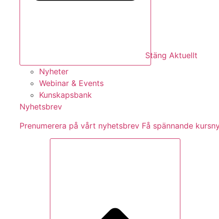
Stäng Aktuellt
Nyheter
Webinar & Events
Kunskapsbank
Nyhetsbrev
Pre­nu­me­re­ra på vårt ny­hets­brev Få spännande kurs