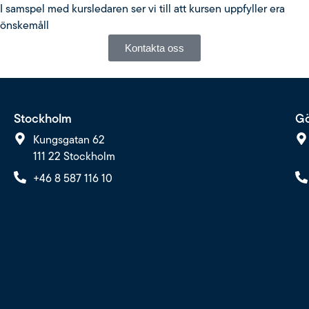
I samspel med kursledaren ser vi till att kursen uppfyller era
önskemåll
Kontakta oss
Stockholm
Gö
Kungsgatan 62
111 22 Stockholm
+46 8 587 116 10