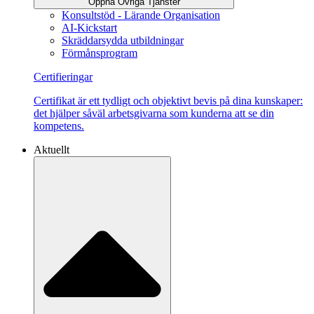
Öppna Övriga Tjänster
Konsultstöd - Lärande Organisation
AI-Kickstart
Skräddarsydda utbildningar
Förmånsprogram
Certifieringar
Certifikat är ett tydligt och objektivt bevis på dina kunskaper:
det hjälper såväl arbetsgivarna som kunderna att se din
kompetens.
Aktuellt