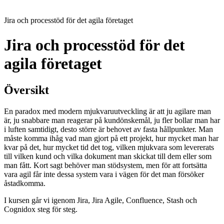
Jira och processtöd för det agila företaget
Jira och processtöd för det
agila företaget
Översikt
En paradox med modern mjukvaruutveckling är att ju agilare man
är, ju snabbare man reagerar på kundönskemål, ju fler bollar man har
i luften samtidigt, desto större är behovet av fasta hållpunkter. Man
måste komma ihåg vad man gjort på ett projekt, hur mycket man har
kvar på det, hur mycket tid det tog, vilken mjukvara som levererats
till vilken kund och vilka dokument man skickat till dem eller som
man fått. Kort sagt behöver man stödsystem, men för att fortsätta
vara agil får inte dessa system vara i vägen för det man försöker
åstadkomma.
I kursen går vi igenom Jira, Jira Agile, Confluence, Stash och
Cognidox steg för steg.