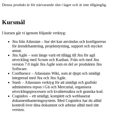
Denna produkt är för närvarande slut i lager och är inte tillgänglig.
Kursmål
I kursen går vi igenom följande verktyg:
Jira från Atlassian – hur det kan användas och konfigureras
för ärendehantering, projektstyrning, support och mycket
annat.
Jira Agile – som länge varit ett tillägg till Jira för agil
utveckling med Scrum och Kanban. Från och med Jira
version 7.0 ingår Jira Agile som en del av produkten Jira
Software.
Confluence – Atlassians Wiki, som är djupt och smidigt
integrerad med Jira och Jira Agile.
Stash – Atlassians verktyg för att smidigt och grafiskt
administrera repon i Git och Mercurial, organisera
utvecklingsprocessen och kvalitetssäkra och granska kod.
Cognidox – ett smidigt, komplett och webbaserat
dokumenthanteringssystem. Med Cognidox har du alltid
kontroll över dina dokument och arbetar alltid med rätt
version.