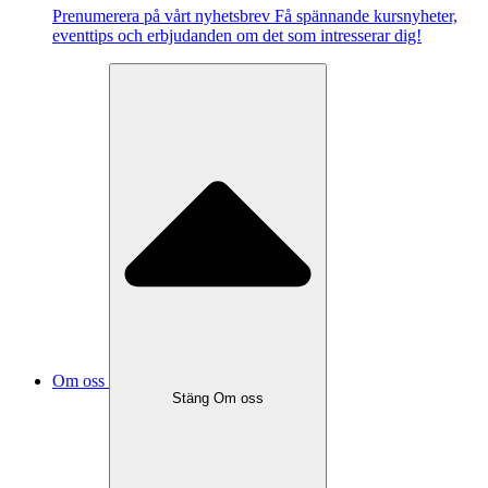
Pre­nu­me­re­ra på vårt ny­hets­brev Få spännande kursnyheter,
eventtips och erbjudanden om det som intresserar dig!
Om oss
Stäng Om oss