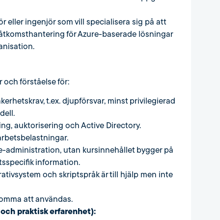
r eller ingenjör som vill specialisera sig på att
r åtkomsthantering för Azure-baserade lösningar
anisation.
och förståelse för:
rhetskrav, t.ex. djupförsvar, minst privilegierad
ell.
ng, auktorisering och Active Directory.
-arbetsbelastningar.
e-administration, utan kursinnehållet bygger på
sspecifik information.
tivsystem och skriptspråk är till hjälp men inte
komma att användas.
och praktisk erfarenhet):