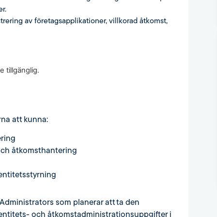
r.
trering av företagsapplikationer, villkorad åtkomst,
 tillgänglig.
rna att kunna:
ering
 och åtkomsthantering
entitetsstyrning
s Administrators som planerar att ta den
dentitets- och åtkomstadministrationsuppgifter i