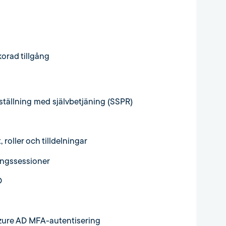
korad tillgång
ställning med självbetjäning (SSPR)
 roller och tilldelningar
ringssessioner
D
 Azure AD MFA-autentisering