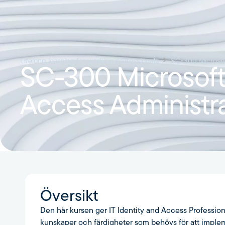
Lifelong learning for working professionals
SC-300 Microsof
SC-300 Microsoft 
Access Administr
Översikt
Den här kursen ger IT Identity and Access Profession
kunskaper och färdigheter som behövs för att imple