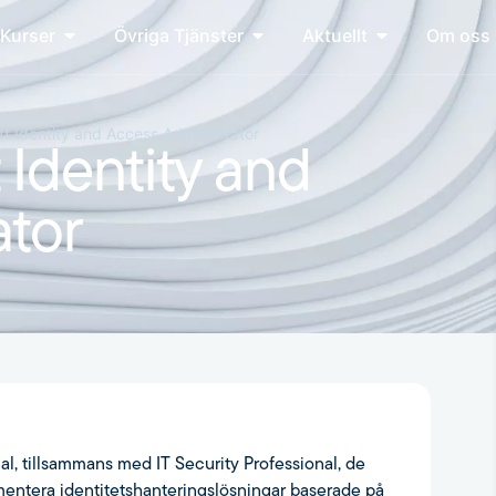
Kurser
Övriga Tjänster
Aktuellt
Om oss
t Identity and Access Administrator
Identity and
ator
al, tillsammans med IT Security Professional, de
mentera identitetshanteringslösningar baserade på