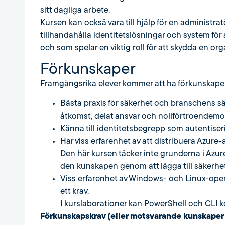
sitt dagliga arbete.
Kursen kan också vara till hjälp för en administratö
tillhandahålla identitetslösningar och system fö
och som spelar en viktig roll för att skydda en org
Förkunskaper
Framgångsrika elever kommer att ha förkunskaper 
Bästa praxis för säkerhet och branschens säke
åtkomst, delat ansvar och nollförtroendemod
Känna till identitetsbegrepp som autentiseri
Har viss erfarenhet av att distribuera Azure
Den här kursen täcker inte grunderna i Azur
den kunskapen genom att lägga till säkerhet
Viss erfarenhet av Windows- och Linux-opera
ett krav.
I kurslaborationer kan PowerShell och CLI 
Förkunskapskrav (eller motsvarande kunskaper 