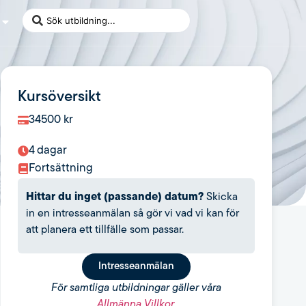
Kursöversikt
34500
kr
4 dagar
Fortsättning
Hittar du inget (passande) datum?
Skicka
in en intresseanmälan så gör vi vad vi kan för
att planera ett tillfälle som passar.
Intresseanmälan
För samtliga utbildningar gäller våra
Allmänna Villkor
.