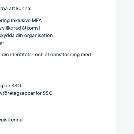
rna att kunna:
ring inklusive MFA
v villkorad åtkomst
 skydda din organisation
ar
l i din identitets- och åtkomstlösning med
ag för SSO
v företagsappar för SSO
egistrering