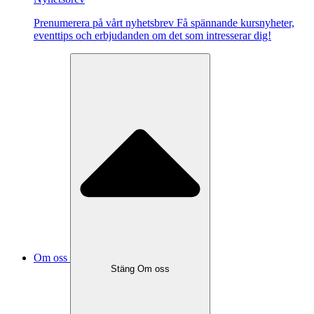
Pre­nu­me­re­ra på vårt ny­hets­brev Få spännande kursnyheter,
eventtips och erbjudanden om det som intresserar dig!
Om oss
Stäng Om oss