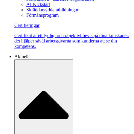
AI-Kickstart
Skräddarsydda utbildningar
Förmånsprogram
Certifieringar
Certifikat är ett tydligt och objektivt bevis på dina kunskaper:
det hjälper såväl arbetsgivarna som kunderna att se din
kompetens.
Aktuellt