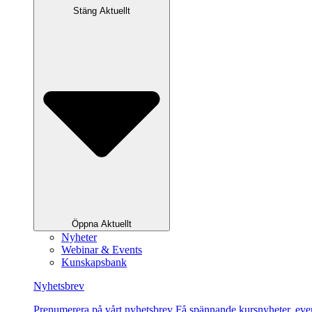
Stäng Aktuellt
Öppna Aktuellt
Nyheter
Webinar & Events
Kunskapsbank
Nyhetsbrev
Pre­nu­me­re­ra på vårt ny­hets­brev Få spännande kursnyheter, e