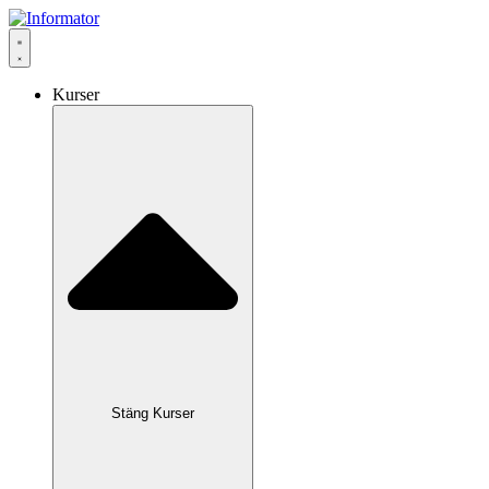
Hoppa
till
innehåll
Kurser
Stäng Kurser