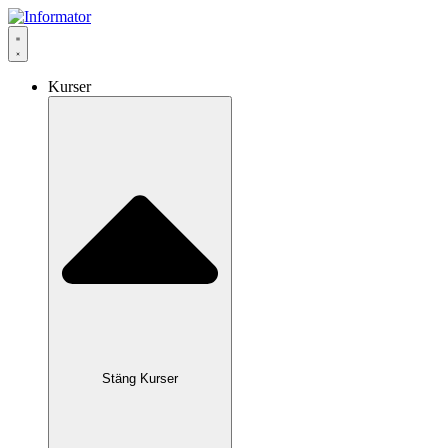
Hoppa
till
innehåll
Kurser
Stäng Kurser