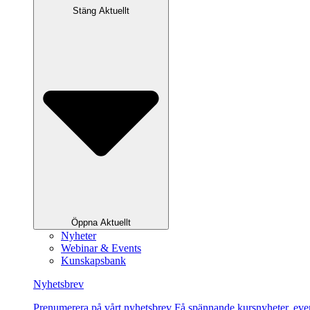
Stäng Aktuellt
Öppna Aktuellt
Nyheter
Webinar & Events
Kunskapsbank
Nyhetsbrev
Pre­nu­me­re­ra på vårt ny­hets­brev Få spännande kursnyheter, e