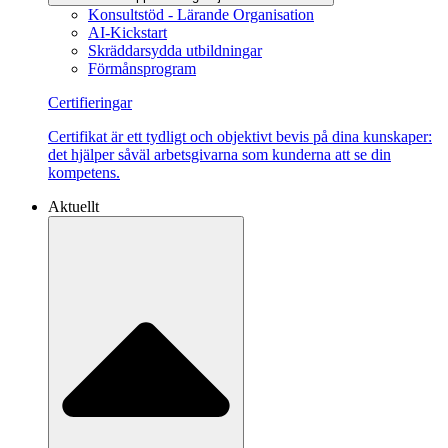
Konsultstöd - Lärande Organisation
AI-Kickstart
Skräddarsydda utbildningar
Förmånsprogram
Certifieringar
Certifikat är ett tydligt och objektivt bevis på dina kunskaper:
det hjälper såväl arbetsgivarna som kunderna att se din
kompetens.
Aktuellt