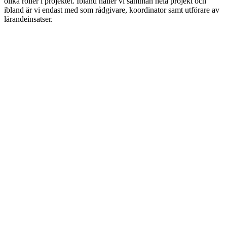
olika roller i projektet. Ibland håller vi samman hela projekt och
ibland är vi endast med som rådgivare, koordinator samt utförare av
lärandeinsatser.