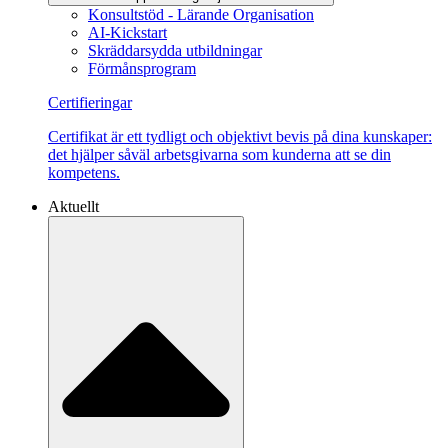
Konsultstöd - Lärande Organisation
AI-Kickstart
Skräddarsydda utbildningar
Förmånsprogram
Certifieringar
Certifikat är ett tydligt och objektivt bevis på dina kunskaper:
det hjälper såväl arbetsgivarna som kunderna att se din
kompetens.
Aktuellt