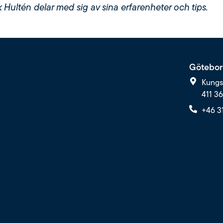
 Hultén delar med sig av sina erfarenheter och tips.
Götebor
Kungs
411 3
+46 3