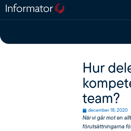
Hur del
kompete
team?
december 18, 2020
När vi går mot en all
förutsättningarna fö