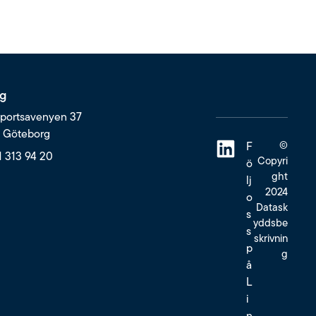
g
portsavenyen 37
6 Göteborg
©
F
1 313 94 20
Copyri
ö
ght
lj
2024
o
Datask
s
yddsbe
s
skrivnin
p
g
å
L
i