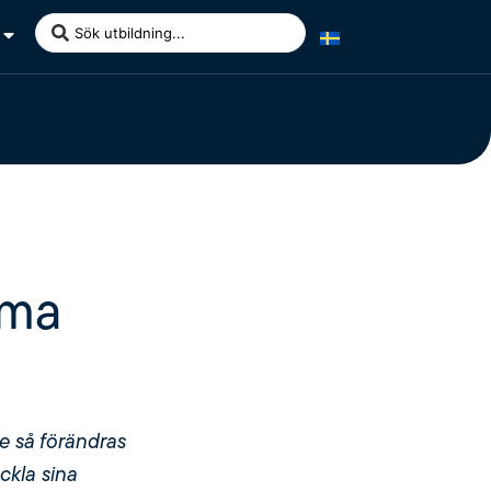
oma
de så förändras
ckla sina