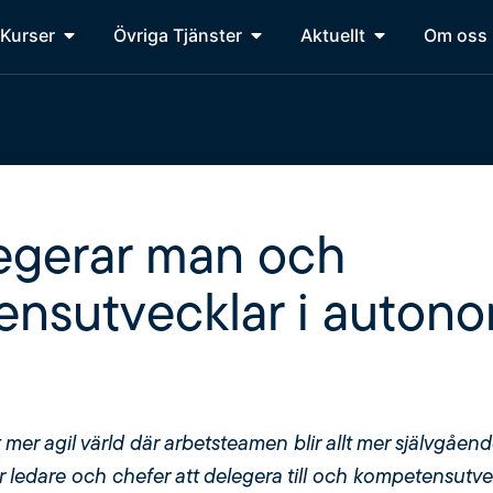
Kurser
Övriga Tjänster
Aktuellt
Om oss
egerar man och
nsutvecklar i auton
t mer agil värld där arbetsteamen blir allt mer självgåen
r ledare och chefer att delegera till och kompetensutve