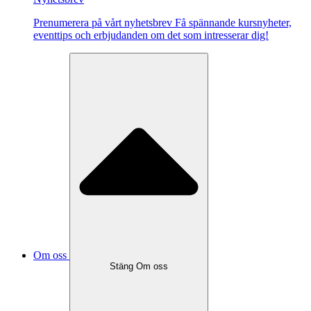
Pre­nu­me­re­ra på vårt ny­hets­brev Få spännande kursnyheter,
eventtips och erbjudanden om det som intresserar dig!
Om oss
Stäng Om oss