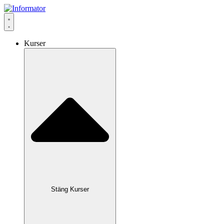
Hoppa
till
innehåll
Kurser
Stäng Kurser