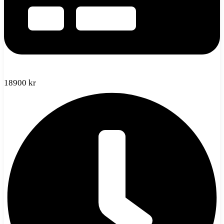
18900
kr