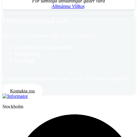
För samtliga utbildningar gäller våra
Allmänna Villkor
.
Fö­re­tags­an­pas­sad kurs
Kursen kan anpassas från flera perspektiv:
Innehåll och fokusområde
Omfattning
Upplägg
I samspel med kursledaren ser vi till att kursen uppfyller
era önskemåll
Kontakta oss
Stockholm