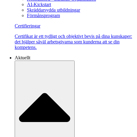
AI-Kickstart
Skräddarsydda utbildningar
Förmånsprogram
Certifieringar
Certifikat är ett tydligt och objektivt bevis på dina kunskaper:
det hjälper såväl arbetsgivarna som kunderna att se din
kompetens.
Aktuellt