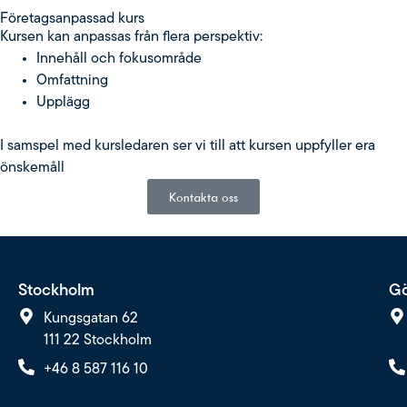
Fö­re­tags­an­pas­sad kurs
Kursen kan anpassas från flera perspektiv:
Innehåll och fokusområde
Omfattning
Upplägg
I samspel med kursledaren ser vi till att kursen uppfyller era
önskemåll
Kontakta oss
Stockholm
Gö
Kungsgatan 62
111 22 Stockholm
+46 8 587 116 10