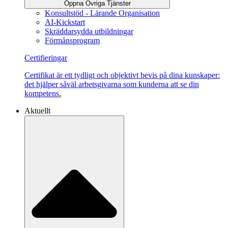
Öppna Övriga Tjänster
Konsultstöd - Lärande Organisation
AI-Kickstart
Skräddarsydda utbildningar
Förmånsprogram
Certifieringar
Certifikat är ett tydligt och objektivt bevis på dina kunskaper:
det hjälper såväl arbetsgivarna som kunderna att se din
kompetens.
Aktuellt