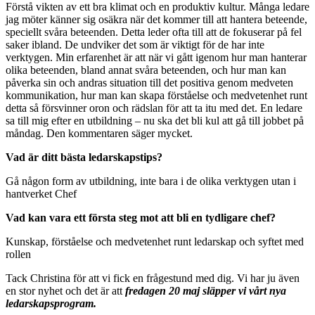
Förstå vikten av ett bra klimat och en produktiv kultur. Många ledare
jag möter känner sig osäkra när det kommer till att hantera beteende,
speciellt svåra beteenden. Detta leder ofta till att de fokuserar på fel
saker ibland. De undviker det som är viktigt för de har inte
verktygen. Min erfarenhet är att när vi gått igenom hur man hanterar
olika beteenden, bland annat svåra beteenden, och hur man kan
påverka sin och andras situation till det positiva genom medveten
kommunikation, hur man kan skapa förståelse och medvetenhet runt
detta så försvinner oron och rädslan för att ta itu med det. En ledare
sa till mig efter en utbildning – nu ska det bli kul att gå till jobbet på
måndag. Den kommentaren säger mycket.
Vad är ditt bästa ledarskapstips?
Gå någon form av utbildning, inte bara i de olika verktygen utan i
hantverket Chef
Vad kan vara ett första steg mot att bli en tydligare chef?
Kunskap, förståelse och medvetenhet runt ledarskap och syftet med
rollen
Tack Christina för att vi fick en frågestund med dig. Vi har ju även
en stor nyhet och det är att
fredagen 20 maj släpper vi vårt nya
ledarskapsprogram.