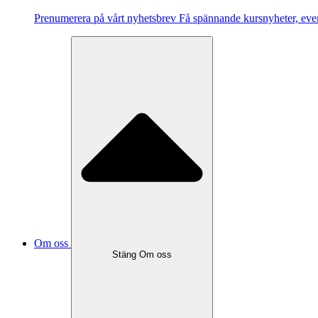
Pre­nu­me­re­ra på vårt ny­hets­brev Få spännande kursnyheter, e
Om oss
Stäng Om oss