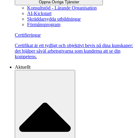
Öppna Övriga Tjänster
Konsultstöd - Lärande Organisation
AI-Kickstart
Skräddarsydda utbildningar
Förmånsprogram
Certifieringar
Certifikat är ett tydligt och objektivt bevis på dina kunskaper:
det hjälper såväl arbetsgivarna som kunderna att se din
kompetens.
Aktuellt