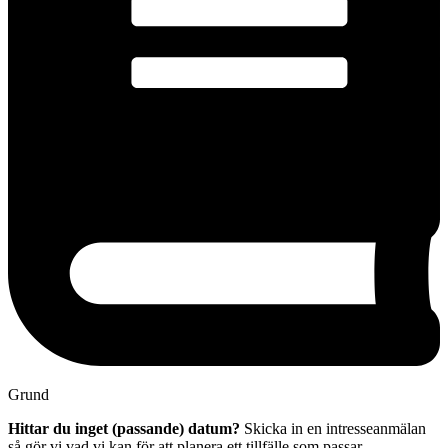
Grund
Hittar du inget (passande) datum?
Skicka in en intresseanmälan
så gör vi vad vi kan för att planera ett tillfälle som passar.