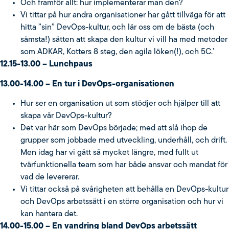
Och framför allt: hur implementerar man den?
Vi tittar på hur andra organisationer har gått tillväga för att
hitta ”sin” DevOps-kultur, och lär oss om de bästa (och
sämsta!) sätten att skapa den kultur vi vill ha med metoder
som ADKAR, Kotters 8 steg, den agila löken(!), och 5C.’
12.15-13.00 – Lunchpaus
13.00-14.00 – En tur i DevOps-organisationen
Hur ser en organisation ut som stödjer och hjälper till att
skapa vår DevOps-kultur?
Det var här som DevOps började; med att slå ihop de
grupper som jobbade med utveckling, underhåll, och drift.
Men idag har vi gått så mycket längre, med fullt ut
tvärfunktionella team som har både ansvar och mandat för
vad de levererar.
Vi tittar också på svårigheten att behålla en DevOps-kultur
och DevOps arbetssätt i en större organisation och hur vi
kan hantera det.
14.00-15.00 – En vandring bland DevOps arbetssätt