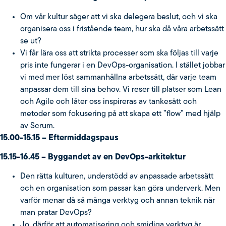
Om vår kultur säger att vi ska delegera beslut, och vi ska
organisera oss i fristående team, hur ska då våra arbetssätt
se ut?
Vi får lära oss att strikta processer som ska följas till varje
pris inte fungerar i en DevOps-organisation. I stället jobbar
vi med mer löst sammanhållna arbetssätt, där varje team
anpassar dem till sina behov. Vi reser till platser som Lean
och Agile och låter oss inspireras av tankesätt och
metoder som fokusering på att skapa ett ”flow” med hjälp
av Scrum.
15.00-15.15 – Eftermiddagspaus
15.15-16.45 – Byggandet av en DevOps-arkitektur
Den rätta kulturen, understödd av anpassade arbetssätt
och en organisation som passar kan göra underverk. Men
varför menar då så många verktyg och annan teknik när
man pratar DevOps?
Jo, därför att automatisering och smidiga verktyg är