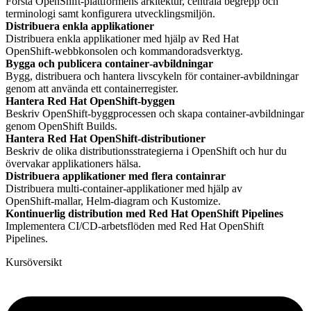
Förstå OpenShift‑plattformens arkitektur, centrala begrepp och
terminologi samt konfigurera utvecklingsmiljön.
Distribuera enkla applikationer
Distribuera enkla applikationer med hjälp av Red Hat
OpenShift‑webbkonsolen och kommandoradsverktyg.
Bygga och publicera container‑avbildningar
Bygg, distribuera och hantera livscykeln för container‑avbildningar
genom att använda ett containerregister.
Hantera Red Hat OpenShift‑byggen
Beskriv OpenShift‑byggprocessen och skapa container‑avbildningar
genom OpenShift Builds.
Hantera Red Hat OpenShift‑distributioner
Beskriv de olika distributionsstrategierna i OpenShift och hur du
övervakar applikationers hälsa.
Distribuera applikationer med flera containrar
Distribuera multi‑container‑applikationer med hjälp av
OpenShift‑mallar, Helm‑diagram och Kustomize.
Kontinuerlig distribution med Red Hat OpenShift Pipelines
Implementera CI/CD‑arbetsflöden med Red Hat OpenShift
Pipelines.
Kursöversikt