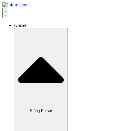
Hoppa
till
innehåll
Kurser
Stäng Kurser