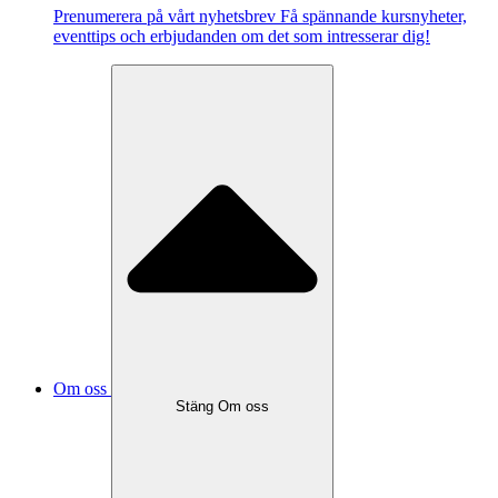
Pre­nu­me­re­ra på vårt ny­hets­brev Få spännande kursnyheter,
eventtips och erbjudanden om det som intresserar dig!
Om oss
Stäng Om oss