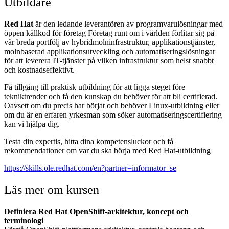
Utbildare
Red Hat
är den ledande leverantören av programvarulösningar med
öppen källkod för företag Företag runt om i världen förlitar sig på
vår breda portfölj av hybridmolninfrastruktur, applikationstjänster,
molnbaserad applikationsutveckling och automatiseringslösningar
för att leverera IT-tjänster på vilken infrastruktur som helst snabbt
och kostnadseffektivt.
Få tillgång till praktisk utbildning för att ligga steget före
tekniktrender och få den kunskap du behöver för att bli certifierad.
Oavsett om du precis har börjat och behöver Linux-utbildning eller
om du är en erfaren yrkesman som söker automatiseringscertifiering
kan vi hjälpa dig.
Testa din expertis, hitta dina kompetensluckor och få
rekommendationer om var du ska börja med Red Hat-utbildning
https://skills.ole.redhat.com/en?partner=informator_se
Läs mer om kursen
Definiera Red Hat OpenShift‑arkitektur, koncept och
terminologi