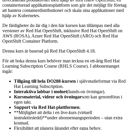
containeriserad applikationsplattform som gör det möjligt för företag
att hantera containerdistributioner och skala sina applikationer med
hjälp av Kubernetes.
De färdigheter du lär dig i den här kursen kan tillämpas med alla
versioner av Red Hat OpenShift, inklusive Red Hat OpenShift on
AWS (ROSA), Azure Red Hat OpenShift (ARO) och Red Hat
OpenShift Container Platform.
Denna kurs är baserad på Red Hat OpenShift 4.18.
För att boka denna kurs behöver man teckna en ett-årig Red Hat
Learning Subscription Course (RHLS Course). I abbonemanget
ingår:
Tillgång till hela DO288-kursen
i självstudieformat via Red
Hat Learning Subscription.
Interaktiva labbar i molnet
(hands-on övningar).
Kursmaterial, videor och övningar
som kan genomföras i
egen takt.
Support via Red Hat-plattformen
.
**Möjlighet att delta i en live-kurs (virtuell
instruktörsledd)**under abonnemangsperioden – utan extra
kostnad.
Flexibilitet att planera lärandet efter egna behov.