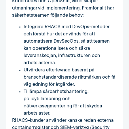
Kubernetes och OpenShift, vilket skapar
utmaningar vid implementering. Framför allt har
säkerhetsteamen följande behov:
Integrera RHACS med DevOps-metoder
och förstå hur det används för att
automatisera DevSecOps, så att teamen
kan operationalisera och säkra
leveranskedjan, infrastrukturen och
arbetslasterna.
Utvärdera efterlevnad baserat på
branschstandardiserade riktmärken och få
vägledning för åtgärder.
Tillämpa sårbarhetshantering,
policytillämpning och
nätverkssegmentering för att skydda
arbetslaster.
RHACS-kunder använder kanske redan externa
containerregister och SIEM-verktyg (Security