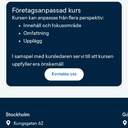
Fö­re­tags­an­pas­sad kurs
Kursen kan anpassas från flera perspektiv:
Innehåll och fokusområde
Omfattning
Upplägg
I samspel med kursledaren ser vi till att kursen
uppfyller era önskemåll
Kontakta oss
Stockholm
Gö
Kungsgatan 62