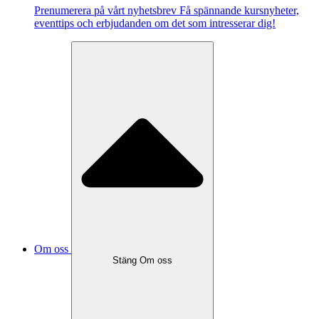
Pre­nu­me­re­ra på vårt ny­hets­brev Få spännande kursnyheter,
eventtips och erbjudanden om det som intresserar dig!
Om oss
Stäng Om oss