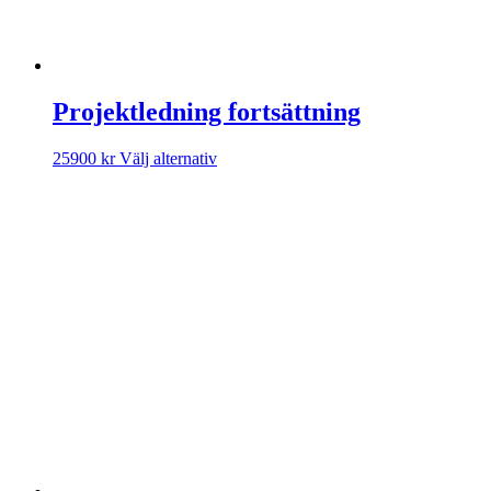
Projektledning fortsättning
Den
25900
kr
Välj alternativ
här
produkten
har
flera
varianter.
De
olika
alternativen
kan
väljas
på
produktsidan