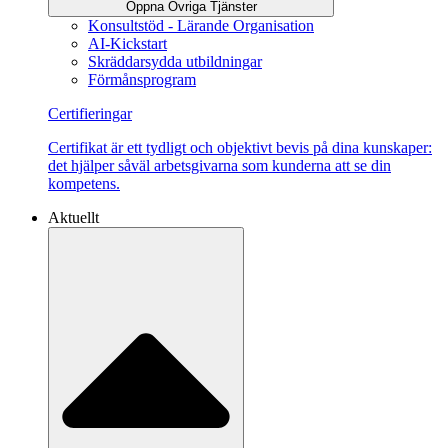
Öppna Övriga Tjänster
Konsultstöd - Lärande Organisation
AI-Kickstart
Skräddarsydda utbildningar
Förmånsprogram
Certifieringar
Certifikat är ett tydligt och objektivt bevis på dina kunskaper:
det hjälper såväl arbetsgivarna som kunderna att se din
kompetens.
Aktuellt