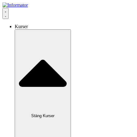
Hoppa
till
innehåll
Kurser
Stäng Kurser