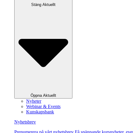
Stäng Aktuellt
Öppna Aktuellt
Nyheter
Webinar & Events
Kunskapsbank
Nyhetsbrev
Pre­nu­me­re­ra på vårt ny­hets­brev Få spännande kursnyheter, e