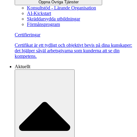
Öppna Övriga Tjänster
Konsultstöd - Lärande Organisation
AI-Kickstart
Skräddarsydda utbildningar
Förmånsprogram
Certifieringar
Certifikat är ett tydligt och objektivt bevis på dina kunskaper:
det hjälper såväl arbetsgivarna som kunderna att se din
kompetens.
Aktuellt