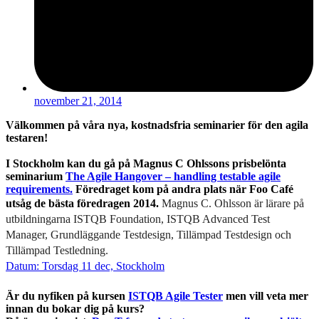
november 21, 2014
Välkommen på våra nya, kostnadsfria seminarier för den agila
testaren!
I Stockholm kan du gå på Magnus C Ohlssons prisbelönta
seminarium
The Agile Hangover – handling testable agile
requirements.
Föredraget kom på andra plats när Foo Café
utsåg de bästa föredragen 2014.
Magnus C. Ohlsson är lärare på
utbildningarna ISTQB Foundation, ISTQB Advanced Test
Manager, Grundläggande Testdesign, Tillämpad Testdesign och
Tillämpad Testledning.
Datum: Torsdag 11 dec, Stockholm
Är du nyfiken på kursen
ISTQB Agile Tester
men vill veta mer
innan du bokar dig på kurs?