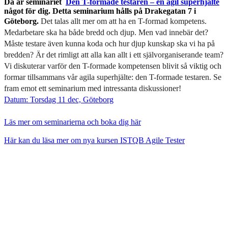
Då är seminariet
Den T-formade testaren – en agil superhjälte
något för dig. Detta seminarium hålls på Drakegatan 7 i
Göteborg.
Det talas allt mer om att ha en T-formad kompetens.
Medarbetare ska ha både bredd och djup. Men vad innebär det?
Måste testare även kunna koda och hur djup kunskap ska vi ha på
bredden? Är det rimligt att alla kan allt i ett självorganiserande team?
Vi diskuterar varför den T-formade kompetensen blivit så viktig och
formar tillsammans vår agila superhjälte: den T-formade testaren. Se
fram emot ett seminarium med intressanta diskussioner!
Datum: Torsdag 11 dec, Göteborg
Läs mer om seminarierna och boka dig här
Här kan du läsa mer om nya kursen ISTQB Agile Tester