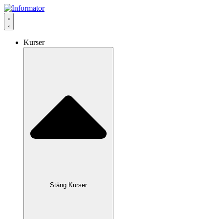
Hoppa
till
innehåll
Kurser
Stäng Kurser