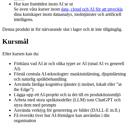
Hur kan framtiden inom AI se ut
Se även våra kurser inom
data, cloud och AI för att utveckla
dina kunskaper inom dataanalys, molntjänster och artificiell
intelligens.
Denna produkt är för närvarande slut i lager och är inte tillgänglig.
Kursmål
Efter kursen kan du:
Förklara vad AI är och olika typer av AI (smal AI vs generell
AI)
Förstå centrala AI-teknologier: maskininlärning, djupinlärning
och naturlig språkbehandling
Använda färdiga kognitiva tjänster (i molnet, lokalt eller ”at
the Edge”)
Lägga upp ett AI-projekt och ta det till en produktionsmiljö
Arbeta med stora språkmodeller (LLM) som ChatGPT och
styra dem med prompts
Använda verktyg för generering av bilder (DALL-E m.fl.)
Få översikt över hur AI-förmågor kan användas i din
organisation