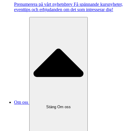
Pre­nu­me­re­ra på vårt ny­hets­brev Få spännande kursnyheter,
eventtips och erbjudanden om det som intresserar dig!
Om oss
Stäng Om oss