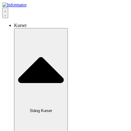
Hoppa
till
innehåll
Kurser
Stäng Kurser