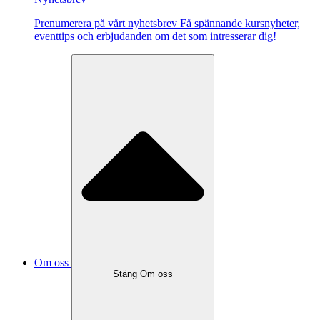
Pre­nu­me­re­ra på vårt ny­hets­brev Få spännande kursnyheter,
eventtips och erbjudanden om det som intresserar dig!
Om oss
Stäng Om oss