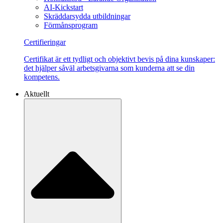
AI-Kickstart
Skräddarsydda utbildningar
Förmånsprogram
Certifieringar
Certifikat är ett tydligt och objektivt bevis på dina kunskaper:
det hjälper såväl arbetsgivarna som kunderna att se din
kompetens.
Aktuellt