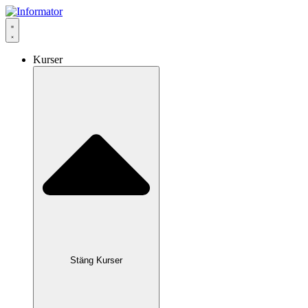
Hoppa
till
innehåll
Kurser
Stäng Kurser