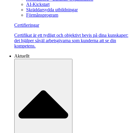
AI-Kickstart
Skräddarsydda utbildningar
Förmånsprogram
Certifieringar
Certifikat är ett tydligt och objektivt bevis på dina kunskaper:
det hjälper såväl arbetsgivarna som kunderna att se din
kompetens.
Aktuellt