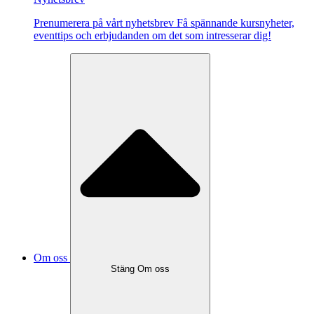
Pre­nu­me­re­ra på vårt ny­hets­brev Få spännande kursnyheter,
eventtips och erbjudanden om det som intresserar dig!
Om oss
Stäng Om oss